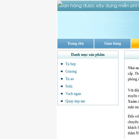
Trang chủ
Gian hàng
Danh mục sản phẩm
Tu bep
Nhà má
Giuong
cấp. Th
Tu ao
phòng ă
Sofa
Với đội
Vach ngan
truyền
Quay tiep tan
Xuân
mãn mọi
Đến vớ
chuyên 
khách h
thăm
N