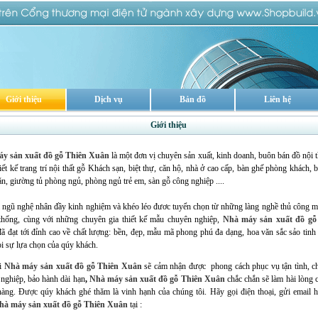
Giới thiệu
Dịch vụ
Bản đồ
Liên hệ
Giới thiệu
y sản xuất đồ gỗ Thiên Xuân
là một đơn vị chuyên sản xuất, kinh doanh, buôn bán đồ nội t
iết kế trang trí nội thất gỗ Khách sạn, biệt thự, căn hộ, nhà ở cao cấp, bàn ghế phòng khách, 
n, giường tủ phòng ngủ, phòng ngủ trẻ em, sàn gỗ công nghiệp ....
 ngũ nghệ nhân đầy kinh nghiệm và khéo léo đươc tuyển chọn từ những làng nghề thủ công 
 thống, cùng với những chuyên gia thiết kế mẫu chuyên nghiệp,
Nhà máy sản xuất đồ gỗ
đã đạt tới đỉnh cao về chất lượng: bền, đẹp, mẫu mã phong phú đa dạng, hoa văn sắc sảo tinh 
 sự lựa chọn của qúy khách.
i
Nhà máy sản xuất đồ gỗ Thiên Xuân
sẽ cảm nhận được phong cách phục vụ tận tình, c
nghiệp, bảo hành dài hạn
,
Nhà máy sản xuất đồ gỗ Thiên Xuân
chắc chắn sẽ làm hài lòng 
àng. Được qúy khách ghé thăm là vinh hạnh của chúng tôi. Hãy gọi điện thoại, gửi email 
hà máy sản xuất đồ gỗ Thiên Xuân
tại :