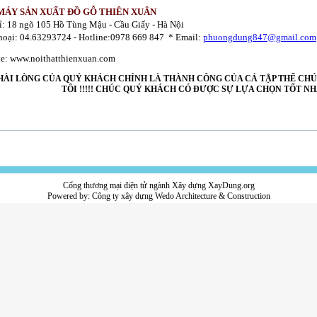
MÁY SẢN XUẤT ĐỒ GỖ THIÊN XUÂN
ỉ: 18 ngõ 105 Hồ Tùng Mậu - Cầu Giấy - Hà Nội
hoại: 04.63293724 - Hotline:0978 669 847 * Email:
phuongdung847@gmail.com
e: www.noithatthienxuan.com
HÀI LÒNG CỦA QUÝ KHÁCH CHÍNH LÀ THÀNH CÔNG CỦA CẢ TẬP THỂ CH
TÔI !!!!! CHÚC QUÝ KHÁCH CÓ ĐƯỢC SỰ LỰA CHỌN TỐT NH
Cổng thương mại điện tử ngành Xây dựng XayDung.org
Powered by:
Công ty xây dựng
Wedo Architecture & Construction