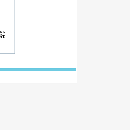
ÚNG
ẤT.