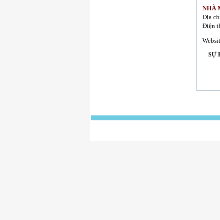
NHÀ 
Địa ch
Điện t
Websit
SỰ 