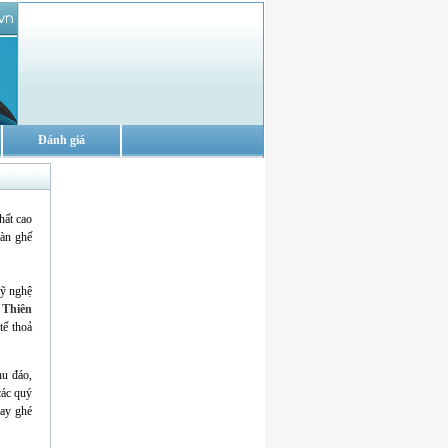
Đánh giá
hất cao
bàn ghế
mỹ nghệ
 Thiên
tế thoả
hu đáo,
các quý
hay ghé