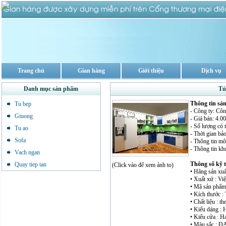
Trang chủ
Gian hàng
Giới thiệu
Dịch vụ
Danh mục sản phẩm
Tủ
Thông tin sả
Tu bep
- Công ty: Côn
Giuong
- Giá bán: 4
- Số lượng có 
Tu ao
- Thời gian bả
Sofa
- Thông tin mô 
- Thông tin kh
Vach ngan
Thông số kỹ 
Quay tiep tan
(Click vào để xem ảnh to)
• Hãng sản xuấ
• Xuất xứ : Vi
• Mã sản phẩm
• Kích thước :
• Chất liệu : t
• Kiểu dáng : 
• Kiểu cửa : H
• Màu sắc : 