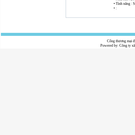
• Tính năng : S
• :
Cổng thương mại đ
Powered by:
Công ty x