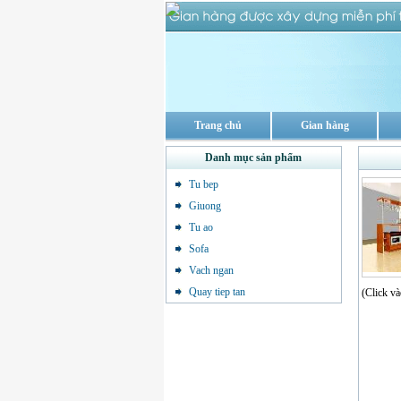
Trang chủ
Gian hàng
Danh mục sản phẩm
Tu bep
Giuong
Tu ao
Sofa
Vach ngan
Quay tiep tan
(Click và