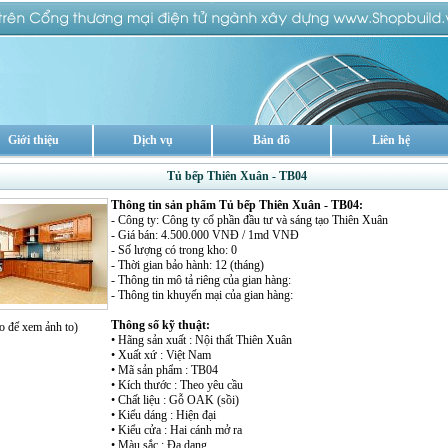
Giới thiệu
Dịch vụ
Bản đồ
Liên hệ
Tủ bếp Thiên Xuân - TB04
Thông tin sản phẩm Tủ bếp Thiên Xuân - TB04:
- Công ty: Công ty cổ phần đầu tư và sáng tạo Thiên Xuân
- Giá bán: 4.500.000 VNĐ / 1md VNĐ
- Số lượng có trong kho: 0
- Thời gian bảo hành: 12 (tháng)
- Thông tin mô tả riêng của gian hàng:
- Thông tin khuyến mại của gian hàng:
Thông số kỹ thuật:
o để xem ảnh to)
• Hãng sản xuất : Nội thất Thiên Xuân
• Xuất xứ : Việt Nam
• Mã sản phẩm : TB04
• Kích thước : Theo yêu cầu
• Chất liệu : Gỗ OAK (sồi)
• Kiểu dáng : Hiện đại
• Kiểu cửa : Hai cánh mở ra
• Màu sắc : Đa dạng