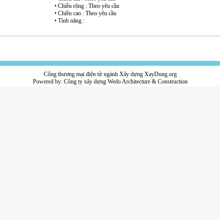
• Chiều rộng : Theo yêu cầu
• Chiều cao : Theo yêu cầu
• Tính năng :
Cổng thương mại điện tử ngành Xây dựng XayDung.org
Powered by:
Công ty xây dựng
Wedo Architecture & Construction