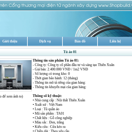
Giới thiệu
Dịch vụ
Bản đồ
Liên hệ
Tủ áo 01
Thông tin sản phẩm Tủ áo 01:
- Công ty: Công ty cổ phần đầu tư và sáng tạo Thiên Xuân
- Giá bán: 2.400.000 VNĐ / 1m2 VNĐ
- Số lượng có trong kho: 0
- Thời gian bảo hành: 12 (tháng)
- Thông tin mô tả riêng của gian hàng:
- Thông tin khuyến mại của gian hàng:
Thông số kỹ thuật:
o để xem ảnh to)
• Nhà cung cấp : Nội thất Thiên Xuân
• Xuất xứ : Việt Nam
• Loại : Tủ quần áo
• Mã sản phẩm : TA01
• Chất liệu : Gỗ công nghiệp
• Màu sắc : Đen, trắng
• Kiểu cửa : Cửa kéo ra
• Chiều dài : Theo yêu cầu