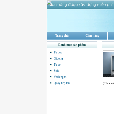
Trang chủ
Gian hàng
Danh mục sản phẩm
Tu bep
Giuong
Tu ao
Sofa
Vach ngan
Quay tiep tan
(Click và