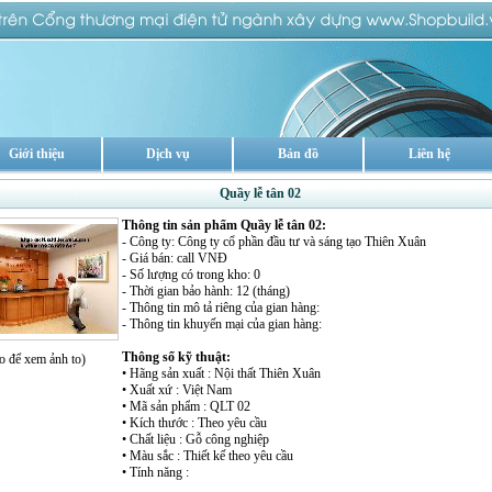
Giới thiệu
Dịch vụ
Bản đồ
Liên hệ
Quầy lễ tân 02
Thông tin sản phẩm Quầy lễ tân 02:
- Công ty: Công ty cổ phần đầu tư và sáng tạo Thiên Xuân
- Giá bán: call VNĐ
- Số lượng có trong kho: 0
- Thời gian bảo hành: 12 (tháng)
- Thông tin mô tả riêng của gian hàng:
- Thông tin khuyến mại của gian hàng:
Thông số kỹ thuật:
o để xem ảnh to)
• Hãng sản xuất : Nội thất Thiên Xuân
• Xuất xứ : Việt Nam
• Mã sản phẩm : QLT 02
• Kích thước : Theo yêu cầu
• Chất liệu : Gỗ công nghiệp
• Màu sắc : Thiết kế theo yêu cầu
• Tính năng :