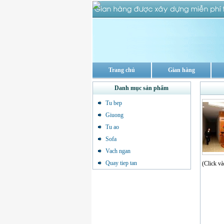
Trang chủ
Gian hàng
Danh mục sản phẩm
Tu bep
Giuong
Tu ao
Sofa
Vach ngan
Quay tiep tan
(Click và